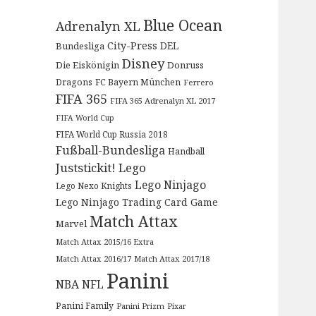
Blue Ocean
Adrenalyn XL
City-Press
DEL
Bundesliga
Disney
Die Eiskönigin
Donruss
Dragons
FC Bayern München
Ferrero
FIFA 365
FIFA 365 Adrenalyn XL 2017
FIFA World Cup
FIFA World Cup Russia 2018
Fußball-Bundesliga
Handball
Juststickit!
Lego
Lego Ninjago
Lego Nexo Knights
Lego Ninjago Trading Card Game
Match Attax
Marvel
Match Attax 2015/16 Extra
Match Attax 2016/17
Match Attax 2017/18
Panini
NBA
NFL
Panini Family
Panini Prizm
Pixar