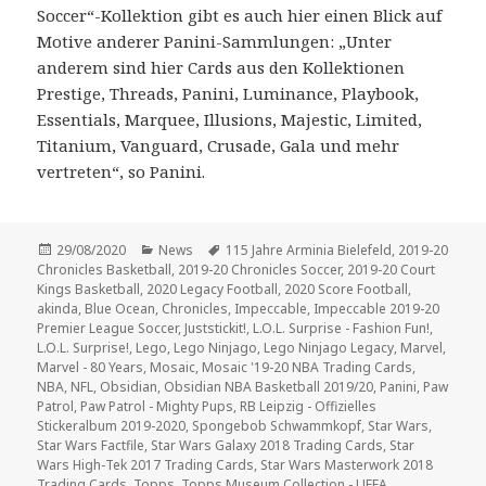
Soccer“-Kollektion gibt es auch hier einen Blick auf
Motive anderer Panini-Sammlungen: „Unter
anderem sind hier Cards aus den Kollektionen
Prestige, Threads, Panini, Luminance, Playbook,
Essentials, Marquee, Illusions, Majestic, Limited,
Titanium, Vanguard, Crusade, Gala und mehr
vertreten“, so Panini.
Veröffentlicht
Kategorien
Schlagwörter
29/08/2020
News
115 Jahre Arminia Bielefeld
,
2019-20
am
Chronicles Basketball
,
2019-20 Chronicles Soccer
,
2019-20 Court
Kings Basketball
,
2020 Legacy Football
,
2020 Score Football
,
akinda
,
Blue Ocean
,
Chronicles
,
Impeccable
,
Impeccable 2019-20
Premier League Soccer
,
Juststickit!
,
L.O.L. Surprise - Fashion Fun!
,
L.O.L. Surprise!
,
Lego
,
Lego Ninjago
,
Lego Ninjago Legacy
,
Marvel
,
Marvel - 80 Years
,
Mosaic
,
Mosaic '19-20 NBA Trading Cards
,
NBA
,
NFL
,
Obsidian
,
Obsidian NBA Basketball 2019/20
,
Panini
,
Paw
Patrol
,
Paw Patrol - Mighty Pups
,
RB Leipzig - Offizielles
Stickeralbum 2019-2020
,
Spongebob Schwammkopf
,
Star Wars
,
Star Wars Factfile
,
Star Wars Galaxy 2018 Trading Cards
,
Star
Wars High-Tek 2017 Trading Cards
,
Star Wars Masterwork 2018
Trading Cards
,
Topps
,
Topps Museum Collection - UEFA