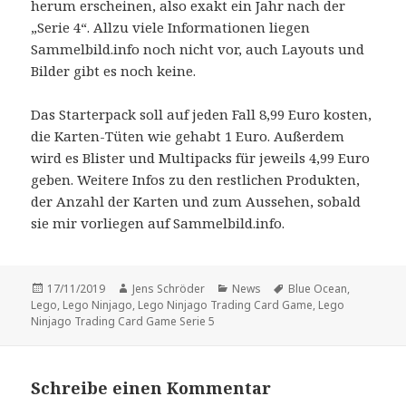
herum erscheinen, also exakt ein Jahr nach der
„Serie 4“. Allzu viele Informationen liegen
Sammelbild.info noch nicht vor, auch Layouts und
Bilder gibt es noch keine.
Das Starterpack soll auf jeden Fall 8,99 Euro kosten,
die Karten-Tüten wie gehabt 1 Euro. Außerdem
wird es Blister und Multipacks für jeweils 4,99 Euro
geben. Weitere Infos zu den restlichen Produkten,
der Anzahl der Karten und zum Aussehen, sobald
sie mir vorliegen auf Sammelbild.info.
Veröffentlicht
Autor
Kategorien
Schlagwörter
17/11/2019
Jens Schröder
News
Blue Ocean
,
am
Lego
,
Lego Ninjago
,
Lego Ninjago Trading Card Game
,
Lego
Ninjago Trading Card Game Serie 5
Schreibe einen Kommentar