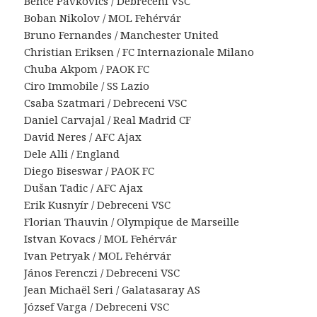
Bence Pávkovics / Debreceni VSC
Boban Nikolov / MOL Fehérvár
Bruno Fernandes / Manchester United
Christian Eriksen / FC Internazionale Milano
Chuba Akpom / PAOK FC
Ciro Immobile / SS Lazio
Csaba Szatmari / Debreceni VSC
Daniel Carvajal / Real Madrid CF
David Neres / AFC Ajax
Dele Alli / England
Diego Biseswar / PAOK FC
Dušan Tadic / AFC Ajax
Erik Kusnyír / Debreceni VSC
Florian Thauvin / Olympique de Marseille
Istvan Kovacs / MOL Fehérvár
Ivan Petryak / MOL Fehérvár
János Ferenczi / Debreceni VSC
Jean Michaël Seri / Galatasaray AS
József Varga / Debreceni VSC