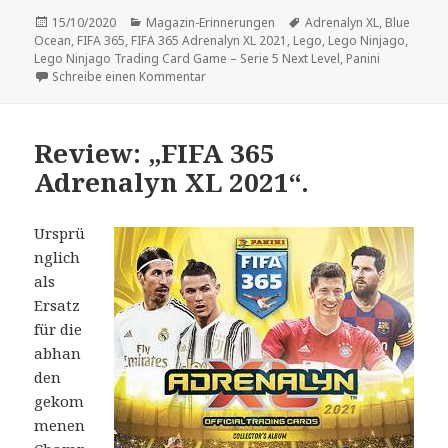
Veröffentlicht
Kategorien
Schlagwörter
15/10/2020
Magazin-Erinnerungen
Adrenalyn XL
,
Blue
am
Ocean
,
FIFA 365
,
FIFA 365 Adrenalyn XL 2021
,
Lego
,
Lego Ninjago
,
Lego Ninjago Trading Card Game – Serie 5 Next Level
,
Panini
zu Erinnerung: Limitierte Cards in „Just Kic
Schreibe einen Kommentar
Review: „FIFA 365
Adrenalyn XL 2021“.
Ursprü
nglich
als
Ersatz
für die
abhan
den
gekom
menen