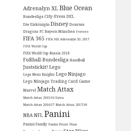
Blue Ocean
Adrenalyn XL
City-Press
DEL
Bundesliga
Disney
Die Eiskönigin
Donruss
Dragons
FC Bayern München
Ferrero
FIFA 365
FIFA 365 Adrenalyn XL 2017
FIFA World Cup
FIFA World Cup Russia 2018
Fußball-Bundesliga
Handball
Juststickit!
Lego
Lego Ninjago
Lego Nexo Knights
Lego Ninjago Trading Card Game
Match Attax
Marvel
Match Attax 2015/16 Extra
Match Attax 2016/17
Match Attax 2017/18
Panini
NBA
NFL
Panini Family
Panini Prizm
Pixar