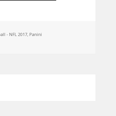
all - NFL 2017
,
Panini
lung: „Absolute Football – NFL 2017“.