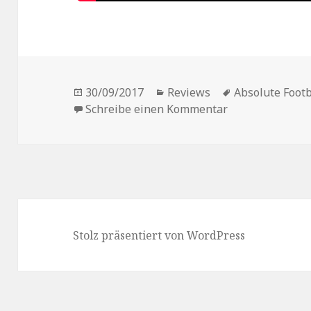
Veröffentlicht
Kategorien
Schlagwörter
30/09/2017
Reviews
Absolute Footb
am
zu Kurz-Vorstel
Schreibe einen Kommentar
Stolz präsentiert von WordPress