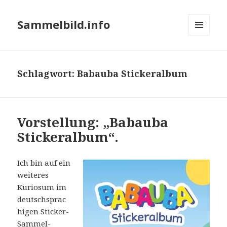
Sammelbild.info
MENÜ
UND
WIDGETS
Schlagwort:
Babauba Stickeralbum
Vorstellung: „Babauba
Stickeralbum“.
Ich bin auf ein
weiteres
Kuriosum im
deutschsprac
higen Sticker-
Sammel-