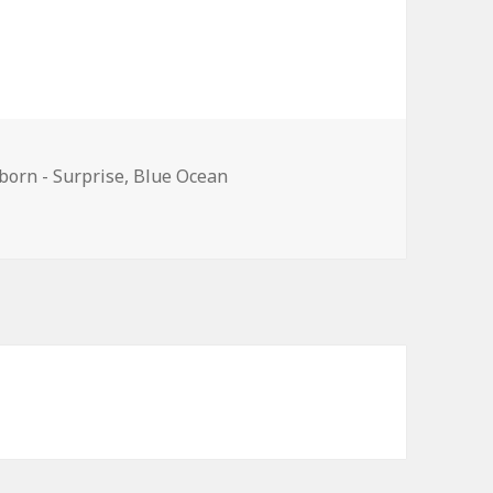
born - Surprise
,
Blue Ocean
ringt Sticker zu „Baby born“ in den Handel.