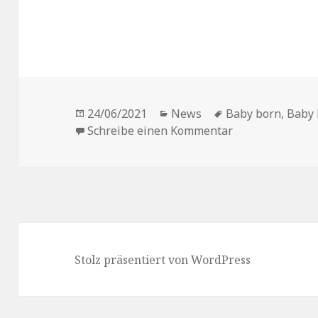
Veröffentlicht
Kategorien
Schlagwörter
24/06/2021
News
Baby born
,
Baby 
am
zu Blue Ocean b
Schreibe einen Kommentar
Stolz präsentiert von WordPress