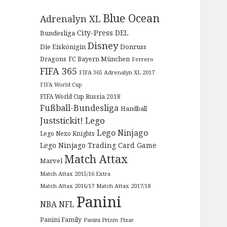
Blue Ocean
Adrenalyn XL
City-Press
DEL
Bundesliga
Disney
Die Eiskönigin
Donruss
Dragons
FC Bayern München
Ferrero
FIFA 365
FIFA 365 Adrenalyn XL 2017
FIFA World Cup
FIFA World Cup Russia 2018
Fußball-Bundesliga
Handball
Juststickit!
Lego
Lego Ninjago
Lego Nexo Knights
Lego Ninjago Trading Card Game
Match Attax
Marvel
Match Attax 2015/16 Extra
Match Attax 2016/17
Match Attax 2017/18
Panini
NBA
NFL
Panini Family
Panini Prizm
Pixar