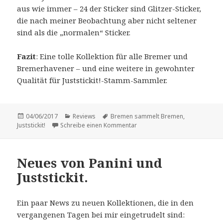
aus wie immer – 24 der Sticker sind Glitzer-Sticker,
die nach meiner Beobachtung aber nicht seltener
sind als die „normalen“ Sticker.
Fazit
: Eine tolle Kollektion für alle Bremer und
Bremerhavener – und eine weitere in gewohnter
Qualität für Juststickit!-Stamm-Sammler.
Veröffentlicht
Kategorien
Schlagwörter
04/06/2017
Reviews
Bremen sammelt Bremen
,
am
zu Vorstellung: „Bremen samm
Juststickit!
Schreibe einen Kommentar
Neues von Panini und
Juststickit.
Ein paar News zu neuen Kollektionen, die in den
vergangenen Tagen bei mir eingetrudelt sind: