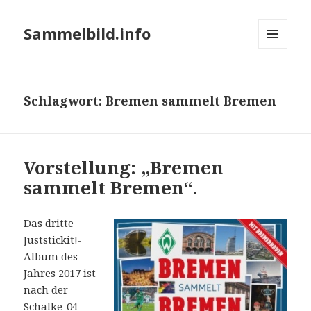
Sammelbild.info
MENÜ
UND
WIDGETS
Schlagwort:
Bremen sammelt Bremen
Vorstellung: „Bremen
sammelt Bremen“.
Das dritte
Juststickit!-
Album des
Jahres 2017 ist
nach der
Schalke-04-