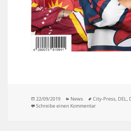
Veröffentlicht
Kategorien
Schlagwörter
22/09/2019
News
City-Press
,
DEL
,
am
zu „DEL Sticker
Schreibe einen Kommentar