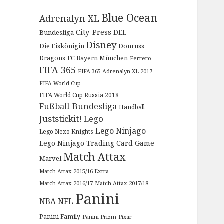
Blue Ocean
Adrenalyn XL
City-Press
DEL
Bundesliga
Disney
Die Eiskönigin
Donruss
Dragons
FC Bayern München
Ferrero
FIFA 365
FIFA 365 Adrenalyn XL 2017
FIFA World Cup
FIFA World Cup Russia 2018
Fußball-Bundesliga
Handball
Juststickit!
Lego
Lego Ninjago
Lego Nexo Knights
Lego Ninjago Trading Card Game
Match Attax
Marvel
Match Attax 2015/16 Extra
Match Attax 2016/17
Match Attax 2017/18
Panini
NBA
NFL
Panini Family
Panini Prizm
Pixar