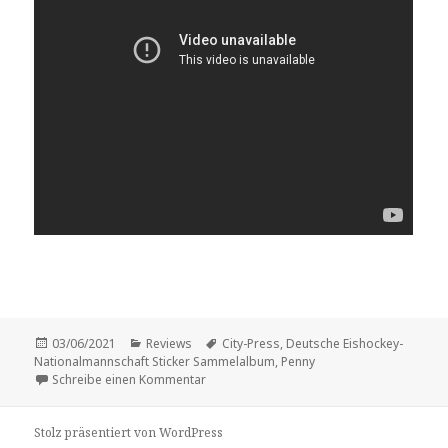
Veröffentlicht
Kategorien
Schlagwörter
03/06/2021
Reviews
City-Press
,
Deutsche Eishockey-
am
Nationalmannschaft Sticker Sammelalbum
,
Penny
zu Review: „Deutsche Eishockey-National
Schreibe einen Kommentar
Stolz präsentiert von WordPress