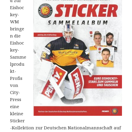
d zur
Eishoc
key-
WM
bringe
n die
Eishoc
key-
Samme
lprodu
kt-
Profis
von
City-
Press
eine
kleine
Sticker
-Kollektion zur Deutschen Nationalmannschaft auf