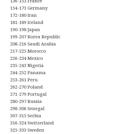
136-153 France
154-171 Germany
172-180 Iran
181-189 Iceland
190-198 Japan
199-207 Korea Republic
208-216 Saudi Arabia
217-225 Morocco
226-234 Mexico
235-243 Nigeria
244-252 Panama
253-261 Peru
262-270 Poland
271-279 Portugal
280-297 Russia
298-306 Senegal
307-315 Serbia
316-324 Switzerland
325-333 Sweden