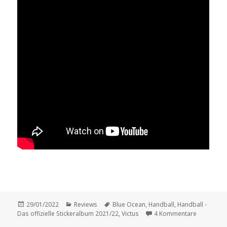
Veröffentlicht
Kategorien
Schlagwörter
29/01/2022
Reviews
Blue Ocean
,
Handball
,
Handball -
am
zu Review:
Das offizielle Stickeralbum 2021/22
,
Victus
4 Kommentare