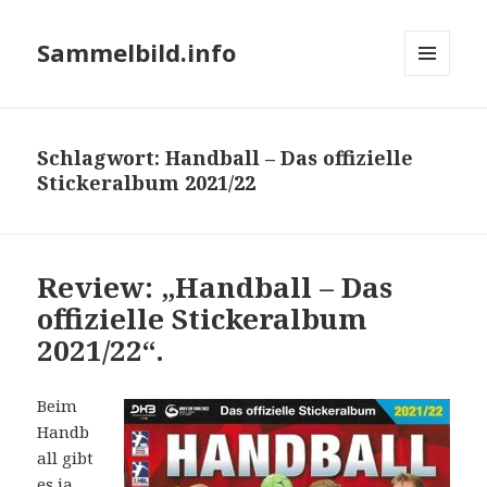
Sammelbild.info
MENÜ
UND
WIDGETS
Schlagwort:
Handball – Das offizielle
Stickeralbum 2021/22
Review: „Handball – Das
offizielle Stickeralbum
2021/22“.
Beim
Handb
all gibt
es ja