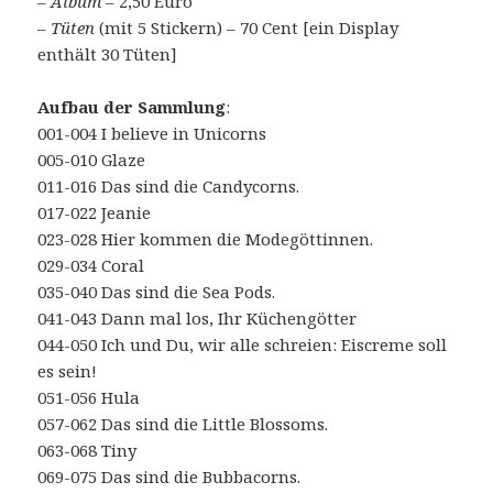
–
Album
– 2,50 Euro
–
Tüten
(mit 5 Stickern) – 70 Cent [ein Display
enthält 30 Tüten]
Aufbau der Sammlung
:
001-004 I believe in Unicorns
005-010 Glaze
011-016 Das sind die Candycorns.
017-022 Jeanie
023-028 Hier kommen die Modegöttinnen.
029-034 Coral
035-040 Das sind die Sea Pods.
041-043 Dann mal los, Ihr Küchengötter
044-050 Ich und Du, wir alle schreien: Eiscreme soll
es sein!
051-056 Hula
057-062 Das sind die Little Blossoms.
063-068 Tiny
069-075 Das sind die Bubbacorns.