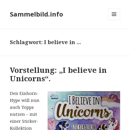
Sammelbild.info
MENÜ
UND
WIDGETS
Schlagwort:
I believe in …
Vorstellung: „I believe in
Unicorns“.
Den Einhorn-
Hype will nun
auch Topps
nutzen – mit
einer Sticker-
Kollektion