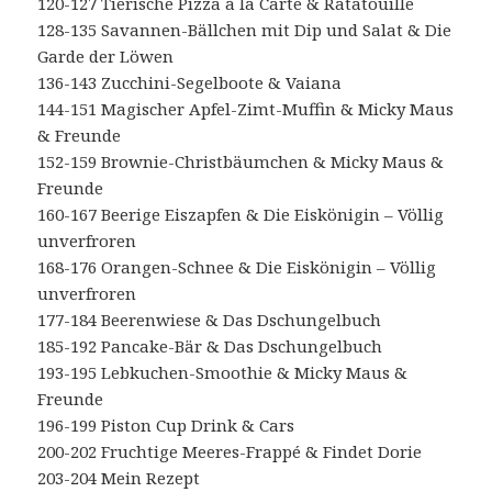
120-127 Tierische Pizza à la Carte & Ratatouille
128-135 Savannen-Bällchen mit Dip und Salat & Die
Garde der Löwen
136-143 Zucchini-Segelboote & Vaiana
144-151 Magischer Apfel-Zimt-Muffin & Micky Maus
& Freunde
152-159 Brownie-Christbäumchen & Micky Maus &
Freunde
160-167 Beerige Eiszapfen & Die Eiskönigin – Völlig
unverfroren
168-176 Orangen-Schnee & Die Eiskönigin – Völlig
unverfroren
177-184 Beerenwiese & Das Dschungelbuch
185-192 Pancake-Bär & Das Dschungelbuch
193-195 Lebkuchen-Smoothie & Micky Maus &
Freunde
196-199 Piston Cup Drink & Cars
200-202 Fruchtige Meeres-Frappé & Findet Dorie
203-204 Mein Rezept