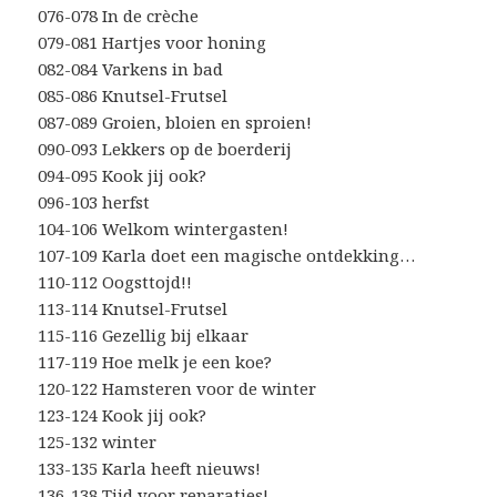
076-078 In de crèche
079-081 Hartjes voor honing
082-084 Varkens in bad
085-086 Knutsel-Frutsel
087-089 Groien, bloien en sproien!
090-093 Lekkers op de boerderij
094-095 Kook jij ook?
096-103 herfst
104-106 Welkom wintergasten!
107-109 Karla doet een magische ontdekking…
110-112 Oogsttojd!!
113-114 Knutsel-Frutsel
115-116 Gezellig bij elkaar
117-119 Hoe melk je een koe?
120-122 Hamsteren voor de winter
123-124 Kook jij ook?
125-132 winter
133-135 Karla heeft nieuws!
136-138 Tijd voor reparaties!