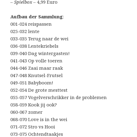
–
Spielbox
– 4,99 Euro
Aufbau der Sammlung
:
001-024 reispassen
025-032 lente
033-035 Terug naar de wei
036-038 Lentekriebels
039-040 Dag wintergasten!
041-043 Op volle toeren
044-046 Zaai maar raak
047-048 Knutsel-Frutsel
049-051 Babyboom!
052-054 De grote mesttest
055-057 Vogelverschrikker in de problemen
058-059 Kook jij ook?
060-067 zomer
068-070 Love is in the wei
071-072 Stro vs Hooi
073-075 Ochtendtaakjes