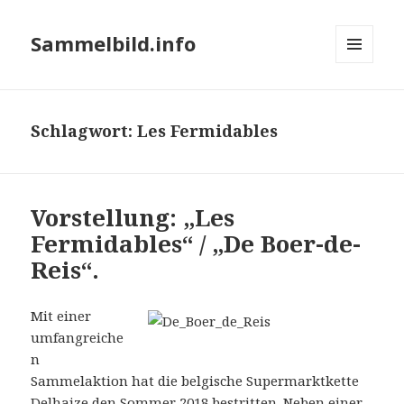
Sammelbild.info
MENÜ
UND
WIDGETS
Schlagwort:
Les Fermidables
Vorstellung: „Les
Fermidables“ / „De Boer-de-
Reis“.
Mit einer
umfangreiche
n
Sammelaktion hat die belgische Supermarktkette
Delhaize den Sommer 2018 bestritten. Neben einer