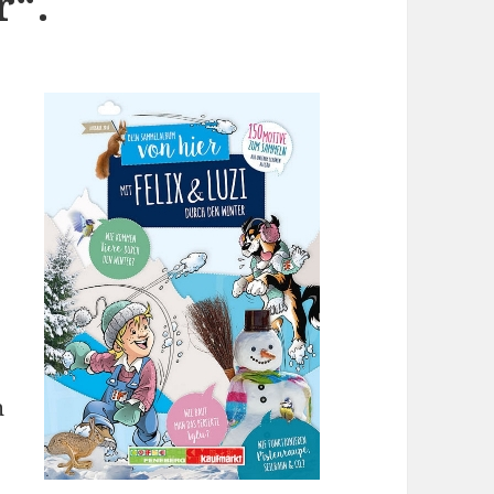
r“.
n