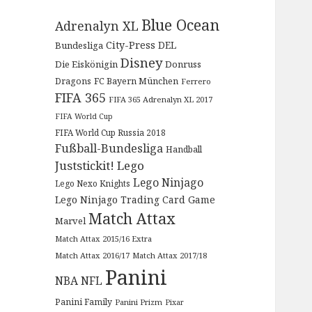
Blue Ocean
Adrenalyn XL
City-Press
DEL
Bundesliga
Disney
Die Eiskönigin
Donruss
Dragons
FC Bayern München
Ferrero
FIFA 365
FIFA 365 Adrenalyn XL 2017
FIFA World Cup
FIFA World Cup Russia 2018
Fußball-Bundesliga
Handball
Juststickit!
Lego
Lego Ninjago
Lego Nexo Knights
Lego Ninjago Trading Card Game
Match Attax
Marvel
Match Attax 2015/16 Extra
Match Attax 2016/17
Match Attax 2017/18
Panini
NBA
NFL
Panini Family
Panini Prizm
Pixar