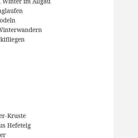
 Winter im Allgäu
nglaufen
odeln
 Winterwandern
kifliegen
er-Kruste
s Hefeteig
er