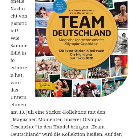
onelle
Nachri
cht von
Juststic
kit!
Wie
Samme
lbild.in
fo
erfahre
n hat,
wird
das
Untern
ehmen
am 13. Juli eine Sticker-Kollektion mit den
„Magischen Momenten unserer Olympia-
Geschichte“ in den Handel bringen. „Team
Deutschland“ wird die Kollektion heißen. Auf den