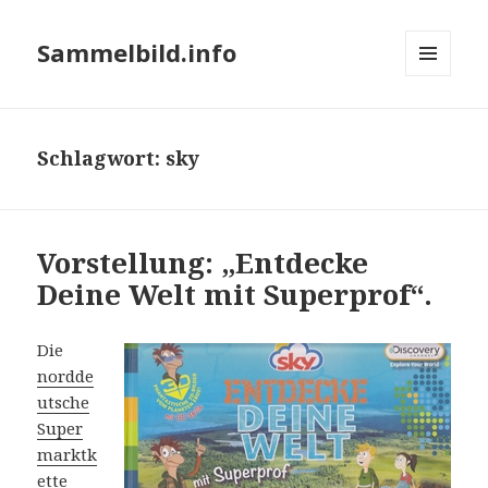
Sammelbild.info
MENÜ
UND
WIDGETS
Schlagwort:
sky
Vorstellung: „Entdecke
Deine Welt mit Superprof“.
Die
nordde
utsche
Super
marktk
ette