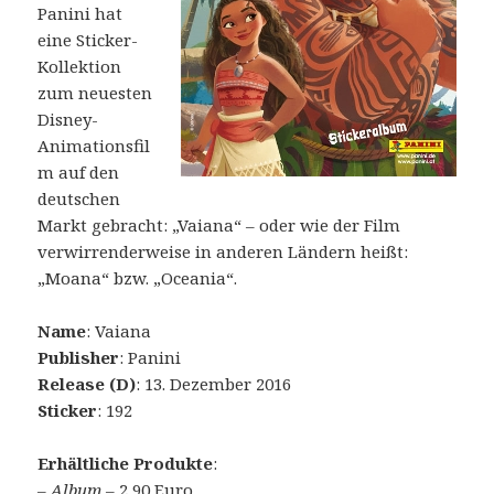
Panini hat
eine Sticker-
Kollektion
zum neuesten
Disney-
Animationsfil
m auf den
deutschen
Markt gebracht: „Vaiana“ – oder wie der Film
verwirrenderweise in anderen Ländern heißt:
„Moana“ bzw. „Oceania“.
Name
: Vaiana
Publisher
: Panini
Release (D)
: 13. Dezember 2016
Sticker
: 192
Erhältliche Produkte
:
–
Album
– 2,90 Euro