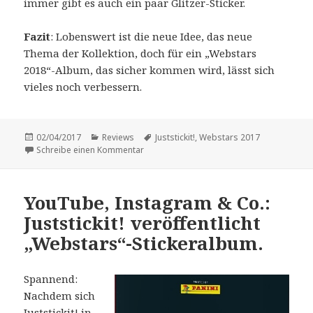
immer gibt es auch ein paar Glitzer-Sticker.
Fazit
: Lobenswert ist die neue Idee, das neue
Thema der Kollektion, doch für ein „Webstars
2018“-Album, das sicher kommen wird, lässt sich
vieles noch verbessern.
Veröffentlicht
Kategorien
Schlagwörter
02/04/2017
Reviews
Juststickit!
,
Webstars 2017
am
zu Vorstellung: „Webstars 2017“.
Schreibe einen Kommentar
YouTube, Instagram & Co.:
Juststickit! veröffentlicht
„Webstars“-Stickeralbum.
Spannend:
Nachdem sich
Juststickit! in