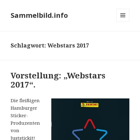
Sammelbild.info
MENÜ
UND
WIDGETS
Schlagwort:
Webstars 2017
Vorstellung: „Webstars
2017“.
Die fleißigen
Hamburger
Sticker-
Produzenten
von
Juststickit!