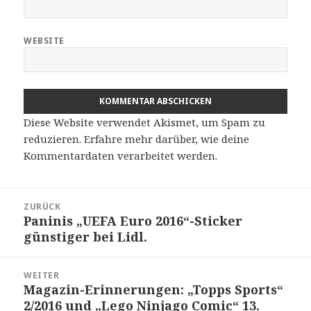
WEBSITE
Diese Website verwendet Akismet, um Spam zu
reduzieren.
Erfahre mehr darüber, wie deine
Kommentardaten verarbeitet werden
.
Beitragsnavigation
ZURÜCK
Paninis „UEFA Euro 2016“-Sticker
Vorheriger
günstiger bei Lidl.
Beitrag:
WEITER
Magazin-Erinnerungen: „Topps Sports“
Nächster
2/2016 und „Lego Ninjago Comic“ 13.
Beitrag: