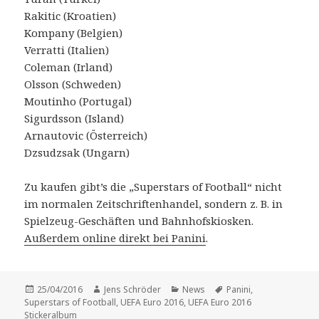
Rakitic (Kroatien)
Kompany (Belgien)
Verratti (Italien)
Coleman (Irland)
Olsson (Schweden)
Moutinho (Portugal)
Sigurdsson (Island)
Arnautovic (Österreich)
Dzsudzsak (Ungarn)
Zu kaufen gibt’s die „Superstars of Football“ nicht
im normalen Zeitschriftenhandel, sondern z. B. in
Spielzeug-Geschäften und Bahnhofskiosken.
Außerdem online direkt bei Panini
.
Veröffentlicht
Autor
Kategorien
Schlagwörter
25/04/2016
Jens Schröder
News
Panini
,
am
Superstars of Football
,
UEFA Euro 2016
,
UEFA Euro 2016
Stickeralbum