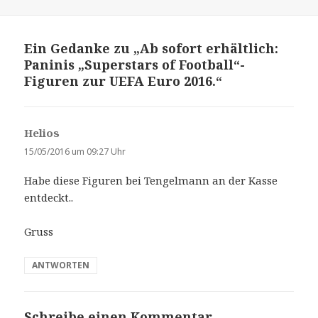
Ein Gedanke zu „Ab sofort erhältlich:
Paninis „Superstars of Football“-
Figuren zur UEFA Euro 2016.“
Helios
s
a
15/05/2016 um 09:27 Uhr
g
Habe diese Figuren bei Tengelmann an der Kasse
t
entdeckt..
:
Gruss
ANTWORTEN
Schreibe einen Kommentar