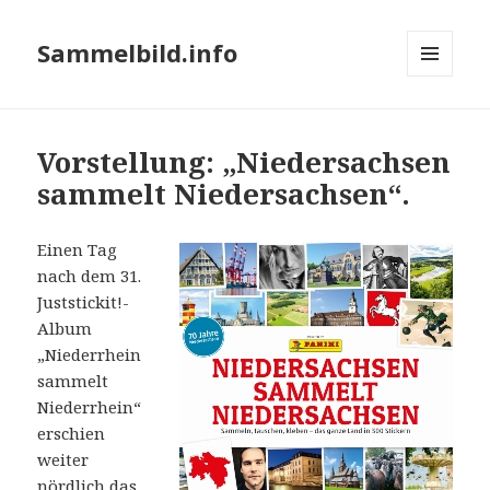
Sammelbild.info
MENÜ
UND
WIDGETS
Vorstellung: „Niedersachsen
sammelt Niedersachsen“.
Einen Tag
nach dem 31.
Juststickit!-
Album
„Niederrhein
sammelt
Niederrhein“
erschien
weiter
nördlich das