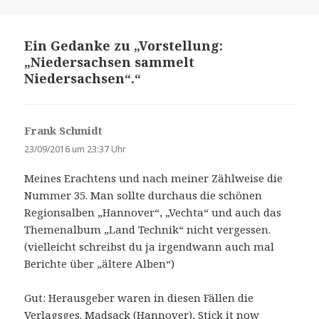
Ein Gedanke zu „Vorstellung:
„Niedersachsen sammelt
Niedersachsen“.“
Frank Schmidt
s
a
23/09/2016 um 23:37 Uhr
g
Meines Erachtens und nach meiner Zählweise die
t
Nummer 35. Man sollte durchaus die schönen
:
Regionsalben „Hannover“, „Vechta“ und auch das
Themenalbum „Land Technik“ nicht vergessen.
(vielleicht schreibst du ja irgendwann auch mal
Berichte über „ältere Alben“)
Gut: Herausgeber waren in diesen Fällen die
Verlagsges. Madsack (Hannover), Stick it now