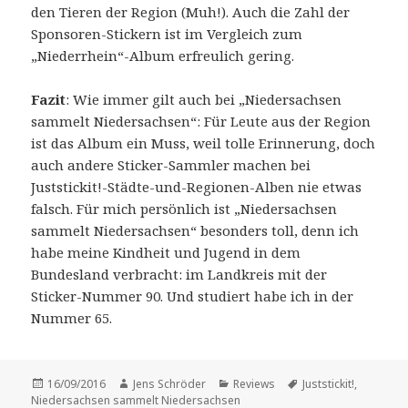
den Tieren der Region (Muh!). Auch die Zahl der
Sponsoren-Stickern ist im Vergleich zum
„Niederrhein“-Album erfreulich gering.
Fazit
: Wie immer gilt auch bei „Niedersachsen
sammelt Niedersachsen“: Für Leute aus der Region
ist das Album ein Muss, weil tolle Erinnerung, doch
auch andere Sticker-Sammler machen bei
Juststickit!-Städte-und-Regionen-Alben nie etwas
falsch. Für mich persönlich ist „Niedersachsen
sammelt Niedersachsen“ besonders toll, denn ich
habe meine Kindheit und Jugend in dem
Bundesland verbracht: im Landkreis mit der
Sticker-Nummer 90. Und studiert habe ich in der
Nummer 65.
Veröffentlicht
Autor
Kategorien
Schlagwörter
16/09/2016
Jens Schröder
Reviews
Juststickit!
,
am
Niedersachsen sammelt Niedersachsen