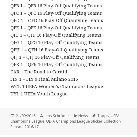
QFB 1 – QFB 16 Play-Off Qualifying Teams
QFC 1 – QFC 16 Play-Off Qualifying Teams
QFD 1 – QFD 16 Play-Off Qualifying Teams
QFE 1 – QFE 16 Play-Off Qualifying Teams
QFF 1 – QFF 16 Play-Off Qualifying Teams
QFG 1 – QFG 16 Play-Off Qualifying Teams
QFH 1 – QFH 16 Play-Off Qualifying Teams
QFJ 1 – QFJ 16 Play-Off Qualifying Teams
QFK 1 – QFK 16 Play-Off Qualifying Teams
CAR 1 The Road to Cardiff
FIN 1 – FIN 9 Final Milano 2016
WCL 1 UEFA Women’s Champions League
UYL 1 UEFA Youth League
Veröffentlicht
Autor
Kategorien
Schlagwörter
21/09/2016
Jens Schröder
News
Topps
,
UEFA
am
Champions League
,
UEFA Champions League Sticker Collection
Season 2016/17