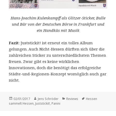
Hans-Joachim Kulenkampff als Glitzer-Sticker, Bulle
und Bär von der Deutschen Börse in Frankfurt und
ein Handkäs mit Musik
Fazit
: Juststickit! ist erneut ein tolles Album
gelungen. Auch Nicht-Hessen dürften sich über die
zahlreichen Sticker zu unterschiedlichsten Themen
freuen. Zwar gibt es keine wirklichen
Innovationen, doch die benötigt das erfolgreiche
Städte-und-Regionen-Konzept womöglich auch gar
nicht.
Veröffentlicht
Autor
Kategorien
Schlagwörter
02/01/2017
Jens Schröder
Reviews
Hessen
am
sammelt Hessen
,
Juststickit!
,
Panini