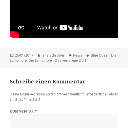
Veröffentlicht
Autor
Kategorien
Schlagwörter
26/01/2017
Jens Schröder
News
Blue Ocean
,
Die
am
Schlümpfe
,
Die Schlümpfe - Das verlorene Dorf
Schreibe einen Kommentar
Deine E-Mail-Adresse wird nicht veröffentlicht.
Erforderliche Felder
sind mit
*
markiert
KOMMENTAR
*