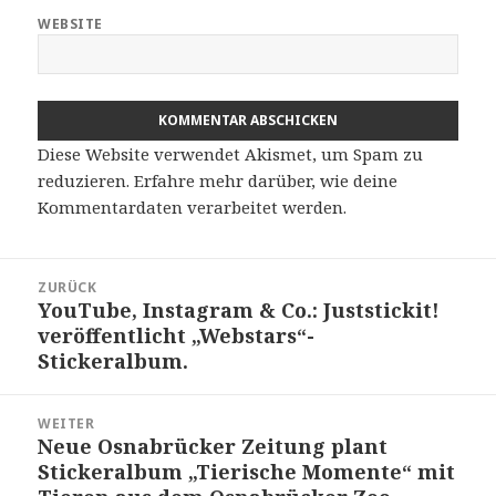
WEBSITE
Diese Website verwendet Akismet, um Spam zu
reduzieren.
Erfahre mehr darüber, wie deine
Kommentardaten verarbeitet werden
.
Beitragsnavigation
ZURÜCK
YouTube, Instagram & Co.: Juststickit!
Vorheriger
veröffentlicht „Webstars“-
Beitrag:
Stickeralbum.
WEITER
Neue Osnabrücker Zeitung plant
Nächster
Stickeralbum „Tierische Momente“ mit
Beitrag: