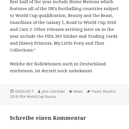
first half of the year include Home Nations which
features all of the UK’s footballing countries subject
to World Cup qualification, Beauty and the Beast,
Guardians of the Galaxy 2, Road to World Cup 2018
and Cars 3. Other releases arriving later on in the
year include the FIFA 365 Sticker and Trading Cards
and Disney Princess, My Little Pony and Thor
Collections.“
Welche der Kollektionen auch in Deutschland
erscheinen, ist derzeit noch unbekannt.
Veröffentlicht
Autor
Kategorien
Schlagwörter
03/02/2017
Jens Schröder
News
Panini
,
Road to
am
2018 FIFA World Cup Russia
Schreibe einen Kommentar