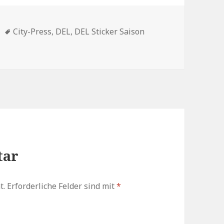
en
Schlagwörter
City-Press
,
DEL
,
DEL Sticker Saison
tar
t.
Erforderliche Felder sind mit
*