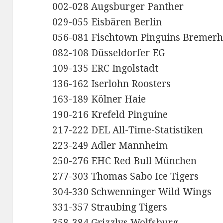
002-028 Augsburger Panther
029-055 Eisbären Berlin
056-081 Fischtown Pinguins Bremer
082-108 Düsseldorfer EG
109-135 ERC Ingolstadt
136-162 Iserlohn Roosters
163-189 Kölner Haie
190-216 Krefeld Pinguine
217-222 DEL All-Time-Statistiken
223-249 Adler Mannheim
250-276 EHC Red Bull München
277-303 Thomas Sabo Ice Tigers
304-330 Schwenninger Wild Wings
331-357 Straubing Tigers
358-384 Grizzlys Wolfsburg