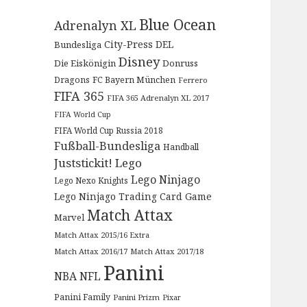
Blue Ocean
Adrenalyn XL
City-Press
DEL
Bundesliga
Disney
Die Eiskönigin
Donruss
Dragons
FC Bayern München
Ferrero
FIFA 365
FIFA 365 Adrenalyn XL 2017
FIFA World Cup
FIFA World Cup Russia 2018
Fußball-Bundesliga
Handball
Juststickit!
Lego
Lego Ninjago
Lego Nexo Knights
Lego Ninjago Trading Card Game
Match Attax
Marvel
Match Attax 2015/16 Extra
Match Attax 2016/17
Match Attax 2017/18
Panini
NBA
NFL
Panini Family
Panini Prizm
Pixar