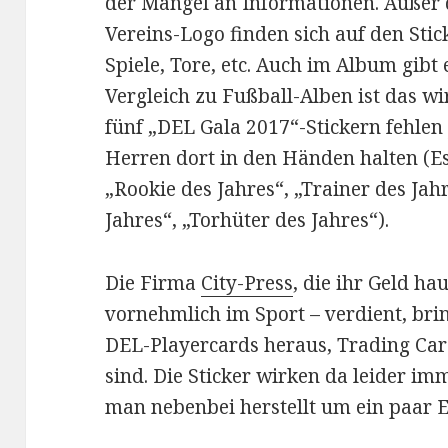
der Mangel an Informationen. Auße
Vereins-Logo finden sich auf den Stick
Spiele, Tore, etc. Auch im Album gibt 
Vergleich zu Fußball-Alben ist das w
fünf „DEL Gala 2017“-Stickern fehlen j
Herren dort in den Händen halten (Es 
„Rookie des Jahres“, „Trainer des Jah
Jahres“, „Torhüter des Jahres“).
Die Firma
City-Press
, die ihr Geld ha
vornehmlich im Sport – verdient, brin
DEL-Playercards heraus, Trading Card
sind. Die Sticker wirken da leider im
man nebenbei herstellt um ein paar E