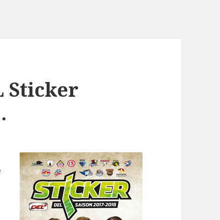
 Sticker
.
e