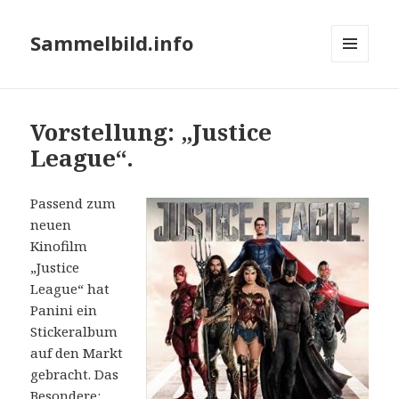
Sammelbild.info
MENÜ
UND
WIDGETS
Vorstellung: „Justice
League“.
Passend zum
neuen
Kinofilm
„Justice
League“ hat
Panini ein
Stickeralbum
auf den Markt
gebracht. Das
Besondere: