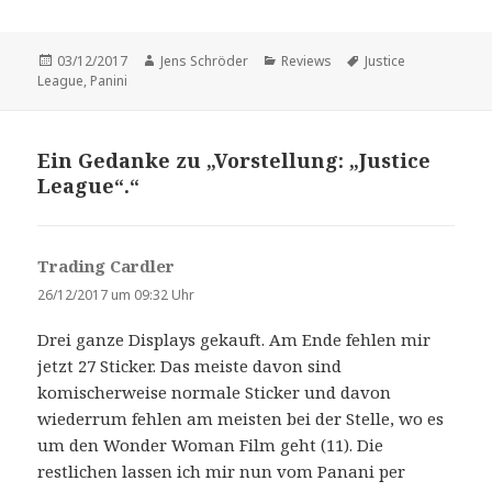
Veröffentlicht
Autor
Kategorien
Schlagwörter
03/12/2017
Jens Schröder
Reviews
Justice
am
League
,
Panini
Ein Gedanke zu „Vorstellung: „Justice
League“.“
Trading Cardler
s
a
26/12/2017 um 09:32 Uhr
g
Drei ganze Displays gekauft. Am Ende fehlen mir
t
jetzt 27 Sticker. Das meiste davon sind
:
komischerweise normale Sticker und davon
wiederrum fehlen am meisten bei der Stelle, wo es
um den Wonder Woman Film geht (11). Die
restlichen lassen ich mir nun vom Panani per