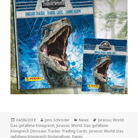
Veröffentlicht
Autor
Kategorien
Schlagwörter
04/06/2018
Jens Schröder
News
Jurassic World:
am
Das gefallene Königreich
,
Jurassic World: Das gefallene
Königreich Dinosaur Tracker Trading Cards
,
Jurassic World: Das
gefallene Königreich Stickeralbum
,
Panini