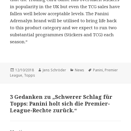
in popularity in the UK but even the TCG sales have
fallen well below acceptable levels. The Panini
Adrenalyn brand will be utilised to bring life back
to this product category and we expect to run two
substantial programmes (Stickers and TCG) each
season.“
Veröffentlicht
Autor
Kategorien
Schlagwörter
12/10/2018
Jens Schröder
News
Panini
,
Premier
am
League
,
Topps
3 Gedanken zu „Schwerer Schlag für
Topps: Panini holt sich die Premier-
League-Rechte zurück.“