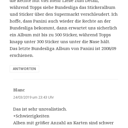
die Rechte mit viel mehr Liebe zum Detail,
:
während Topps siehe Bundesliga das Stickeralbum
und Sticker über den Supermarkt verschleudert. Ich
hoffe, dass Panini auch wieder die Rechte an der
Bundesliga bekommt, dann erwartet uns sicherlich
ein Album mit bis zu 500 Sticker, während Topps
knapp unter 300 Sticker uns unter die Nase hält.
Das letzte Bundesliga Album von Panini ist 2008/09
erschienen.
ANTWORTEN
Blanc
s
a
24/03/2019 um 23:43 Uhr
g
Das ist sehr unrealistisch.
t
+Schwierigkeiten
:
Alben mit größer Anzahl an Karten sind schwer