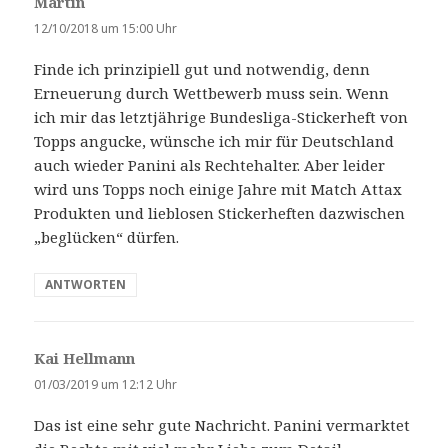
Martin
s
a
12/10/2018 um 15:00 Uhr
g
Finde ich prinzipiell gut und notwendig, denn
t
Erneuerung durch Wettbewerb muss sein. Wenn
:
ich mir das letztjährige Bundesliga-Stickerheft von
Topps angucke, wünsche ich mir für Deutschland
auch wieder Panini als Rechtehalter. Aber leider
wird uns Topps noch einige Jahre mit Match Attax
Produkten und lieblosen Stickerheften dazwischen
„beglücken“ dürfen.
ANTWORTEN
Kai Hellmann
s
a
01/03/2019 um 12:12 Uhr
g
Das ist eine sehr gute Nachricht. Panini vermarktet
t