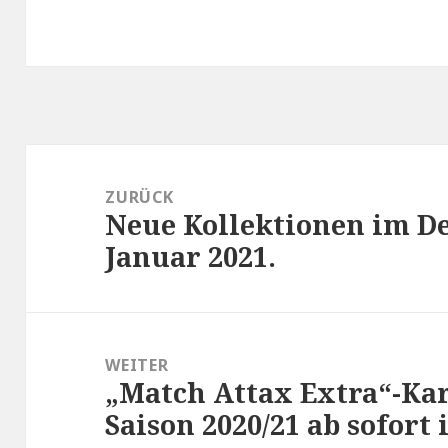
Beitragsnavigation
ZURÜCK
Neue Kollektionen im D
Vorheriger
Januar 2021.
Beitrag:
WEITER
„Match Attax Extra“-Kar
Nächster
Saison 2020/21 ab sofort
Beitrag: