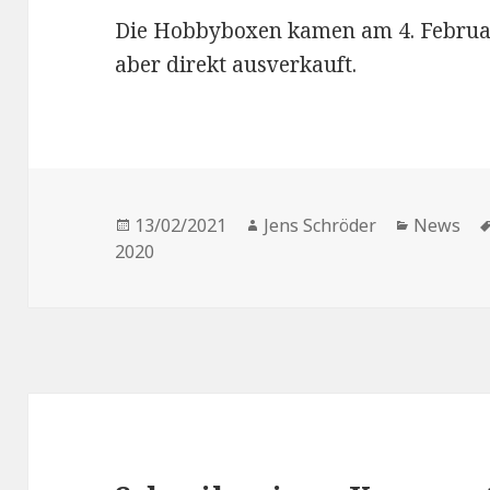
Die Hobbyboxen kamen am 4. Februa
aber direkt ausverkauft.
Veröffentlicht
Autor
Kategori
13/02/2021
Jens Schröder
News
am
2020