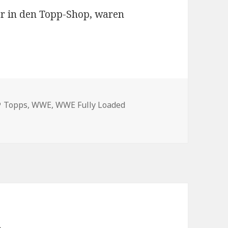
r in den Topp-Shop, waren
en
Schlagwörter
Topps
,
WWE
,
WWE Fully Loaded