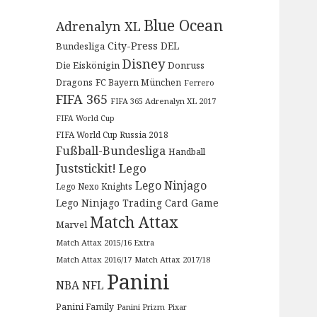
Blue Ocean
Adrenalyn XL
City-Press
DEL
Bundesliga
Disney
Die Eiskönigin
Donruss
Dragons
FC Bayern München
Ferrero
FIFA 365
FIFA 365 Adrenalyn XL 2017
FIFA World Cup
FIFA World Cup Russia 2018
Fußball-Bundesliga
Handball
Juststickit!
Lego
Lego Ninjago
Lego Nexo Knights
Lego Ninjago Trading Card Game
Match Attax
Marvel
Match Attax 2015/16 Extra
Match Attax 2016/17
Match Attax 2017/18
Panini
NBA
NFL
Panini Family
Panini Prizm
Pixar