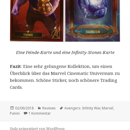
Eine Feinde-Karte und eine Infinity-Stones-Karte
Fazit
: Eine sehr gelungene Kollektion, um einen
Überblick über das Marvel Cinematic Universum zu
bekommen. Schöne Sticker, noch schönere Trading
Cards.
Veröffentlicht
Kategorien
Schlagwörter
02/06/2018
Reviews
Avengers: Infinity War
,
Marvel
,
am
zu Vorstellung: „Avengers: Infinity War“.
Panini
1 Kommentar
Stolz präsentiert von WordPress