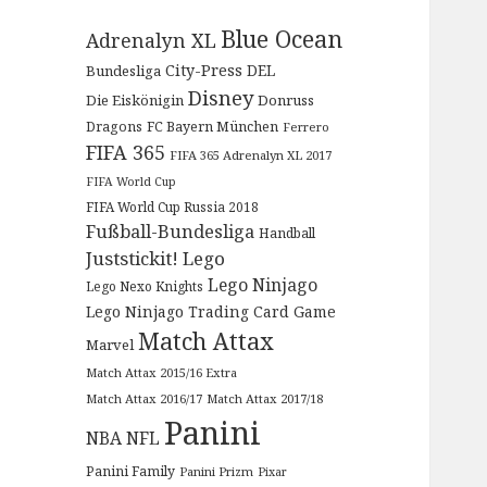
Blue Ocean
Adrenalyn XL
City-Press
DEL
Bundesliga
Disney
Die Eiskönigin
Donruss
Dragons
FC Bayern München
Ferrero
FIFA 365
FIFA 365 Adrenalyn XL 2017
FIFA World Cup
FIFA World Cup Russia 2018
Fußball-Bundesliga
Handball
Juststickit!
Lego
Lego Ninjago
Lego Nexo Knights
Lego Ninjago Trading Card Game
Match Attax
Marvel
Match Attax 2015/16 Extra
Match Attax 2016/17
Match Attax 2017/18
Panini
NBA
NFL
Panini Family
Panini Prizm
Pixar