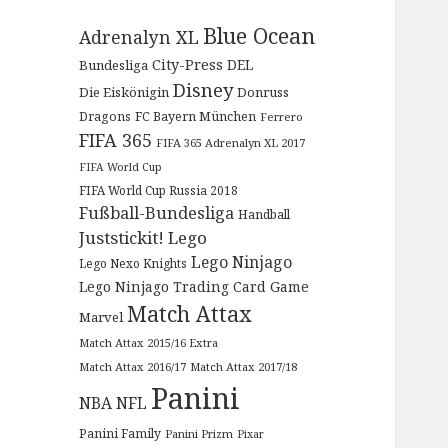
Blue Ocean
Adrenalyn XL
City-Press
DEL
Bundesliga
Disney
Die Eiskönigin
Donruss
Dragons
FC Bayern München
Ferrero
FIFA 365
FIFA 365 Adrenalyn XL 2017
FIFA World Cup
FIFA World Cup Russia 2018
Fußball-Bundesliga
Handball
Juststickit!
Lego
Lego Ninjago
Lego Nexo Knights
Lego Ninjago Trading Card Game
Match Attax
Marvel
Match Attax 2015/16 Extra
Match Attax 2016/17
Match Attax 2017/18
Panini
NBA
NFL
Panini Family
Panini Prizm
Pixar