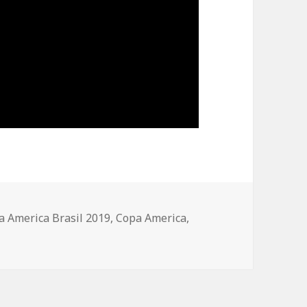
 America Brasil 2019
,
Copa America
,
tellung: „Conmebol Copa America Brasil 2019“