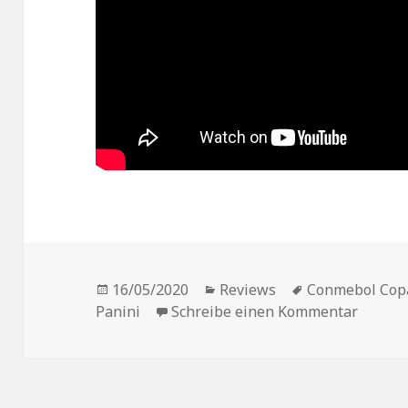
Veröffentlicht
Kategorien
Schlagwörter
16/05/2020
Reviews
Conmebol Copa
am
zu Vors
Panini
Schreibe einen Kommentar