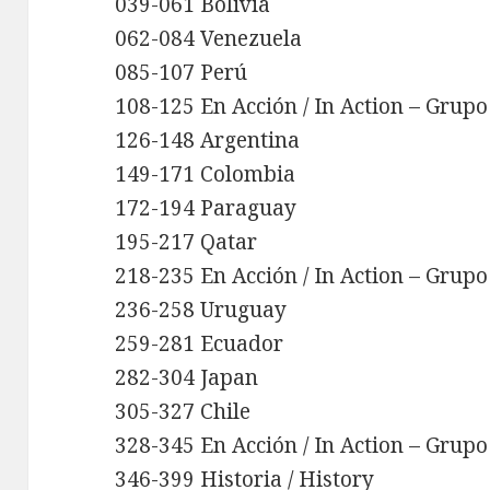
039-061 Bolivia
062-084 Venezuela
085-107 Perú
108-125 En Acción / In Action – Grupo
126-148 Argentina
149-171 Colombia
172-194 Paraguay
195-217 Qatar
218-235 En Acción / In Action – Grupo
236-258 Uruguay
259-281 Ecuador
282-304 Japan
305-327 Chile
328-345 En Acción / In Action – Grupo
346-399 Historia / History