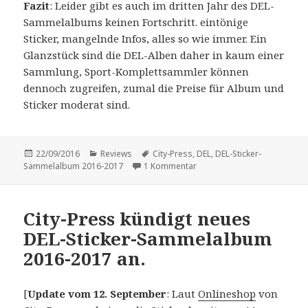
Fazit
: Leider gibt es auch im dritten Jahr des DEL-
Sammelalbums keinen Fortschritt. eintönige
Sticker, mangelnde Infos, alles so wie immer. Ein
Glanzstück sind die DEL-Alben daher in kaum einer
Sammlung, Sport-Komplettsammler können
dennoch zugreifen, zumal die Preise für Album und
Sticker moderat sind.
Veröffentlicht
Kategorien
Schlagwörter
22/09/2016
Reviews
City-Press
,
DEL
,
DEL-Sticker-
am
zu Vorstellung: „DEL Sticke
Sammelalbum 2016-2017
1 Kommentar
City-Press kündigt neues
DEL-Sticker-Sammelalbum
2016-2017 an.
[
Update vom 12. September
: Laut
Onlineshop
von