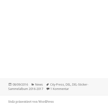
Veröffentlicht
Kategorien
Schlagwörter
08/09/2016
News
City-Press
,
DEL
,
DEL-Sticker-
am
zu City-Press kündigt neue
Sammelalbum 2016-2017
1 Kommentar
Stolz präsentiert von WordPress