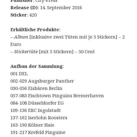
Publisher
: City-Press
Release (D)
: 14. September 2016
Sticker
: 420
Erhältliche Produkte
:
–
Album
[inklusive zwei Tüten mit je 5 Stickern] – 2
Euro
– Stickertüte
[mit 5 Stickern] – 50 Cent
Aufbau der Sammlung
:
001 DEL
002-029 Augsburger Panther
030-056 Eisbären Berlin
057-083 Fischtown Pinguins Bremerhaven
084-108 Düsseldorfer EG
109-136 ERC Ingolstadt
137-162 Iserlohn Roosters
163-190 Kölner Haie
191-217 Krefeld Pinguine