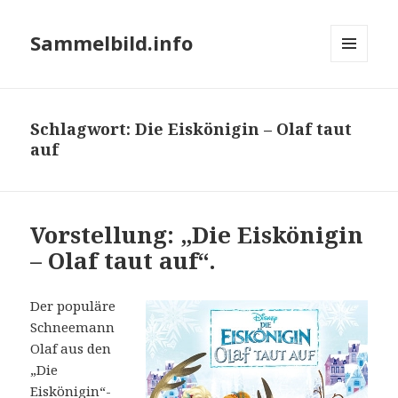
Sammelbild.info
MENÜ
UND
WIDGETS
Schlagwort:
Die Eiskönigin – Olaf taut
auf
Vorstellung: „Die Eiskönigin
– Olaf taut auf“.
Der populäre
Schneemann
Olaf aus den
„Die
Eiskönigin“-