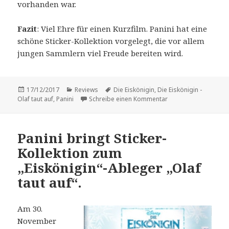
vorhanden war.
Fazit
: Viel Ehre für einen Kurzfilm. Panini hat eine
schöne Sticker-Kollektion vorgelegt, die vor allem
jungen Sammlern viel Freude bereiten wird.
Veröffentlicht
Kategorien
Schlagwörter
17/12/2017
Reviews
Die Eiskönigin
,
Die Eiskönigin -
am
zu Vorstellung: „Die E
Olaf taut auf
,
Panini
Schreibe einen Kommentar
Panini bringt Sticker-
Kollektion zum
„Eiskönigin“-Ableger „Olaf
taut auf“.
Am 30.
November