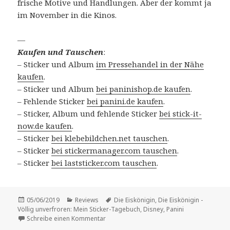
frische Motive und Handlungen. Aber der kommt ja
im November in die Kinos.
—
Kaufen und Tauschen
:
– Sticker und Album
im Pressehandel in der Nähe
kaufen
.
– Sticker und Album
bei paninishop.de kaufen
.
– Fehlende Sticker
bei panini.de kaufen
.
– Sticker, Album und fehlende Sticker
bei stick-it-
now.de kaufen
.
– Sticker
bei klebebildchen.net tauschen
.
– Sticker
bei stickermanager.com tauschen
.
– Sticker
bei laststicker.com tauschen
.
Veröffentlicht
Kategorien
Schlagwörter
05/06/2019
Reviews
Die Eiskönigin
,
Die Eiskönigin -
am
Völlig unverfroren: Mein Sticker-Tagebuch
,
Disney
,
Panini
zu Vorstellung: „Die Eiskönigin – Völlig un
Schreibe einen Kommentar