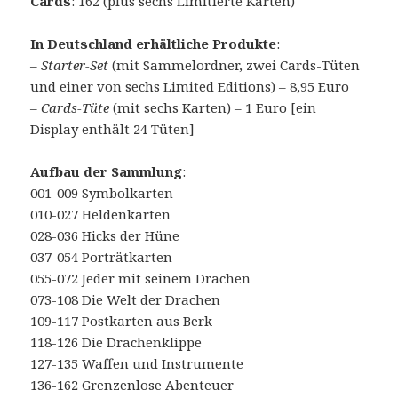
Cards
: 162 (plus sechs Limitierte Karten)
In Deutschland erhältliche Produkte
:
–
Starter-Set
(mit Sammelordner, zwei Cards-Tüten
und einer von sechs Limited Editions) – 8,95 Euro
–
Cards-Tüte
(mit sechs Karten) – 1 Euro [ein
Display enthält 24 Tüten]
Aufbau der Sammlung
:
001-009 Symbolkarten
010-027 Heldenkarten
028-036 Hicks der Hüne
037-054 Porträtkarten
055-072 Jeder mit seinem Drachen
073-108 Die Welt der Drachen
109-117 Postkarten aus Berk
118-126 Die Drachenklippe
127-135 Waffen und Instrumente
136-162 Grenzenlose Abenteuer