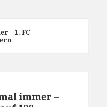
r – 1. FC
kern
nmal immer –