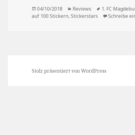
Veröffentlicht
Kategorien
Schlagwörter
04/10/2018
Reviews
1. FC Magdebu
am
auf 100 Stickern
,
Stickerstars
Schreibe e
Stolz präsentiert von WordPress