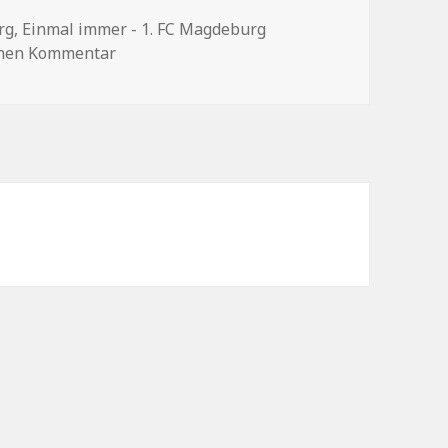
rg
,
Einmal immer - 1. FC Magdeburg
zu Vorstellung: „Einmal immer – 1. FC Magde
inen Kommentar