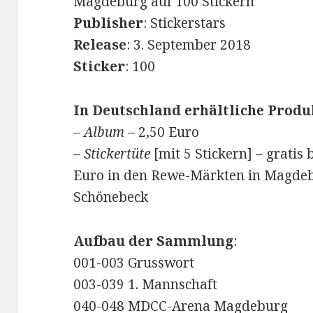
Magdeburg auf 100 Stickern
Publisher
: Stickerstars
Release
: 3. September 2018
Sticker
: 100
In Deutschland erhältliche Produ
–
Album
– 2,50 Euro
–
Stickertüte
[mit 5 Stickern] – grati
Euro in den Rewe-Märkten in Magdeb
Schönebeck
Aufbau der Sammlung
:
001-003 Grusswort
003-039 1. Mannschaft
040-048 MDCC-Arena Magdeburg