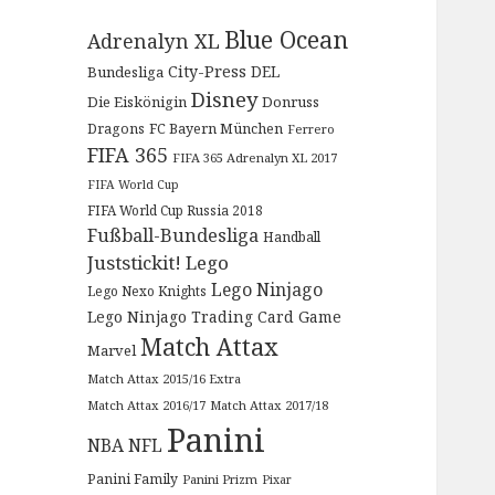
Blue Ocean
Adrenalyn XL
City-Press
DEL
Bundesliga
Disney
Die Eiskönigin
Donruss
Dragons
FC Bayern München
Ferrero
FIFA 365
FIFA 365 Adrenalyn XL 2017
FIFA World Cup
FIFA World Cup Russia 2018
Fußball-Bundesliga
Handball
Juststickit!
Lego
Lego Ninjago
Lego Nexo Knights
Lego Ninjago Trading Card Game
Match Attax
Marvel
Match Attax 2015/16 Extra
Match Attax 2016/17
Match Attax 2017/18
Panini
NBA
NFL
Panini Family
Panini Prizm
Pixar