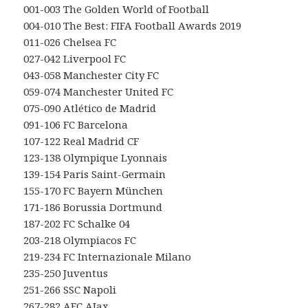
001-003 The Golden World of Football
004-010 The Best: FIFA Football Awards 2019
011-026 Chelsea FC
027-042 Liverpool FC
043-058 Manchester City FC
059-074 Manchester United FC
075-090 Atlético de Madrid
091-106 FC Barcelona
107-122 Real Madrid CF
123-138 Olympique Lyonnais
139-154 Paris Saint-Germain
155-170 FC Bayern München
171-186 Borussia Dortmund
187-202 FC Schalke 04
203-218 Olympiacos FC
219-234 FC Internazionale Milano
235-250 Juventus
251-266 SSC Napoli
267-282 AFC AJax