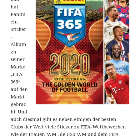
hat
Panini
ein
Sticker
-
Album
zu
seiner
Marke
„FIFA
365“
auf den
Markt
gebrac
ht. Und
auch diesmal gibt es neben einigen der besten
Clubs der Welt viele Sticker zu FIFA-Wettbewerben
wie der Frauen-WM , de U20-WM und dem FIFA