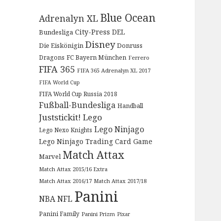
Blue Ocean
Adrenalyn XL
City-Press
DEL
Bundesliga
Disney
Die Eiskönigin
Donruss
Dragons
FC Bayern München
Ferrero
FIFA 365
FIFA 365 Adrenalyn XL 2017
FIFA World Cup
FIFA World Cup Russia 2018
Fußball-Bundesliga
Handball
Juststickit!
Lego
Lego Ninjago
Lego Nexo Knights
Lego Ninjago Trading Card Game
Match Attax
Marvel
Match Attax 2015/16 Extra
Match Attax 2016/17
Match Attax 2017/18
Panini
NBA
NFL
Panini Family
Panini Prizm
Pixar