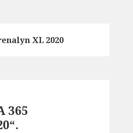
renalyn XL 2020
A 365
0“.