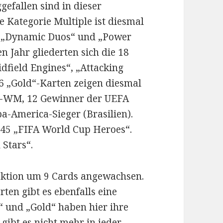
efallen sind in dieser
e Kategorie Multiple ist diesmal
it „Dynamic Duos“ und „Power
n Jahr gliederten sich die 18
dfield Engines“, „Attacking
6 „Gold“-Karten zeigen diesmal
n-WM, 12 Gewinner der UEFA
a-America-Sieger (Brasilien).
 45 „FIFA World Cup Heroes“.
Stars“.
lektion um 9 Cards angewachsen.
rten gibt es ebenfalls eine
 und „Gold“ haben hier ihre
gibt es nicht mehr in jeder