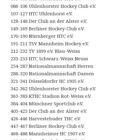
086-106 Uhlenhorster Hockey Club e.V.
107-127 HTC Uhlenhorst e.V.
128-148 Der Club an der Alster e.V.
149-169 Berliner Hockey-Club e.V.
170-190 Nürnberger HTC e.V.
191-211 TSV Mannheim Hockey e.V.
212-232 TV 1899 e.V. Blau-Weiss
233-253 HTC Schwarz-Weiss Neuss
254-287 Nationalmannschaft Herren
288-320 Nationalmannschaft Damen
321-341 Düsseldorfer HC 1905 e.V.
342-362 Uhlenhorster Hockey Club e.V.
363-383 KTHC Stadion Rot-Weiss e.V.
384-404 Münchner Sportclub e.V.
405-425 Der Club an der Alster e.V.
426-446 Harvestehuder THC e.V.
447-467 Berliner Hockey-Club e.V.
468-488 Mannheimer HC 1907 e.V.