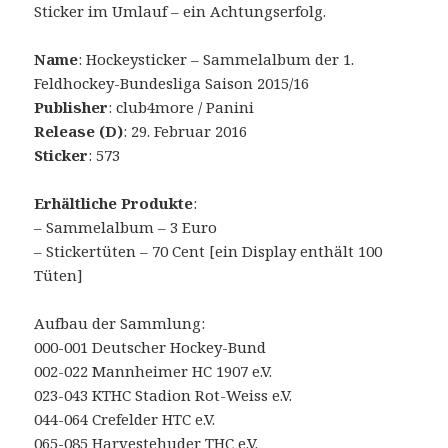
Sticker im Umlauf – ein Achtungserfolg.
Name
: Hockeysticker – Sammelalbum der 1.
Feldhockey-Bundesliga Saison 2015/16
Publisher
: club4more / Panini
Release (D)
: 29. Februar 2016
Sticker
: 573
Erhältliche Produkte
:
– Sammelalbum – 3 Euro
– Stickertüten – 70 Cent [ein Display enthält 100
Tüten]
Aufbau der Sammlung:
000-001 Deutscher Hockey-Bund
002-022 Mannheimer HC 1907 e.V.
023-043 KTHC Stadion Rot-Weiss e.V.
044-064 Crefelder HTC e.V.
065-085 Harvestehuder THC e.V.