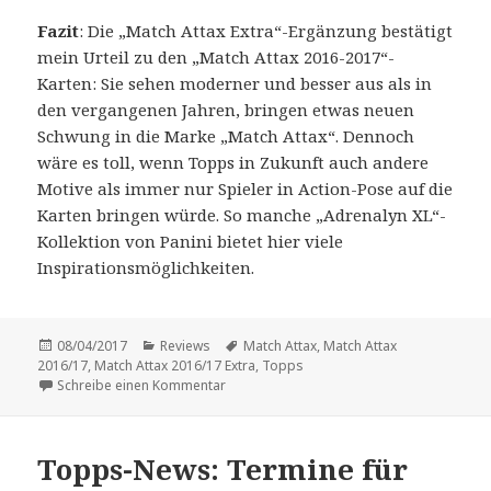
Fazit
: Die „Match Attax Extra“-Ergänzung bestätigt
mein Urteil zu den „Match Attax 2016-2017“-
Karten: Sie sehen moderner und besser aus als in
den vergangenen Jahren, bringen etwas neuen
Schwung in die Marke „Match Attax“. Dennoch
wäre es toll, wenn Topps in Zukunft auch andere
Motive als immer nur Spieler in Action-Pose auf die
Karten bringen würde. So manche „Adrenalyn XL“-
Kollektion von Panini bietet hier viele
Inspirationsmöglichkeiten.
Veröffentlicht
Kategorien
Schlagwörter
08/04/2017
Reviews
Match Attax
,
Match Attax
am
2016/17
,
Match Attax 2016/17 Extra
,
Topps
zu Vorstellung: „Match Attax Extra Bundesl
Schreibe einen Kommentar
Topps-News: Termine für