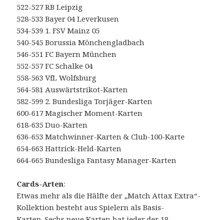
522-527 RB Leipzig
528-533 Bayer 04 Leverkusen
534-539 1. FSV Mainz 05
540-545 Borussia Mönchengladbach
546-551 FC Bayern München
552-557 FC Schalke 04
558-563 VfL Wolfsburg
564-581 Auswärtstrikot-Karten
582-599 2. Bundesliga Torjäger-Karten
600-617 Magischer Moment-Karten
618-635 Duo-Karten
636-653 Matchwinner-Karten & Club-100-Karte
654-663 Hattrick-Held-Karten
664-665 Bundesliga Fantasy Manager-Karten
Cards-Arten
:
Etwas mehr als die Hälfte der „Match Attax Extra“-
Kollektion besteht aus Spielern als Basis-
Karten. Sechs neue Karten hat jeder der 18