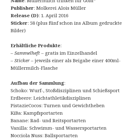
Name
: Müllermilch trinken für Gold“
Publisher
: Molkerei Alois Müller
Release (D)
: 1. April 2016
Sticker
: 58 (plus fünf schon ins Album gedruckte
Bilder)
Erhältliche Produkte
:
–
Sammelheft
– gratis im Einzelhandel
–
Sticker
– jeweils einer als Beigabe einer 400ml-
Müllermilch-Flasche
Aufbau der Sammlung
:
Schoko: Wurf-, Stoßdisziplinen und Schießsport
Erdbeere: Leichtathletikdisziplinen
PistazieCocos: Turnen und Gewichtheben
KiBa: Kampfsportarten
Banane: Rad- und Reitsportarten
Vanilla: Schwimm- und Wassersportarten
Nocciola Nuss: Ballsportarten