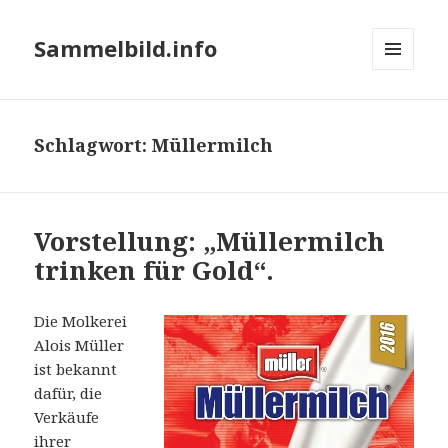
Sammelbild.info
MENÜ
UND
WIDGETS
Schlagwort:
Müllermilch
Vorstellung: „Müllermilch
trinken für Gold“.
Die Molkerei
Alois Müller
ist bekannt
dafür, die
Verkäufe
ihrer