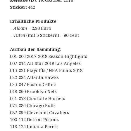
Release (D)
: 19. Oktober 2018
Sticker
: 442
Erhältliche Produkte
:
–
Album
– 2,90 Euro
–
Tüten
(mit 5 Stickern) – 80 Cent
Aufbau der Sammlung
:
001-006 2017-2018 Season Highlights
007-014 All-Star 2018 Los Angeles
015-021 Playofffs / NBA Finals 2018
022-034 Atlanta Hawks
035-047 Boston Celtics
048-060 Brooklyn Nets
061-073 Charlotte Hornets
074-086 Chicago Bulls
087-099 Cleveland Cavaliers
100-112 Detroit Pistons
113-125 Indiana Pacers