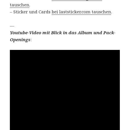
tauschen
.
– Sticker und Cards
bei laststicker.com tauschen
.
—
Youtube-Video mit Blick in das Album und Pack-
Openings
: