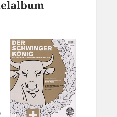
elalbum
z
–
)