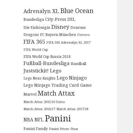
Blue Ocean
Adrenalyn XL
City-Press
DEL
Bundesliga
Disney
Die Eiskönigin
Donruss
Dragons
FC Bayern München
Ferrero
FIFA 365
FIFA 365 Adrenalyn XL 2017
FIFA World Cup
FIFA World Cup Russia 2018
Fußball-Bundesliga
Handball
Juststickit!
Lego
Lego Ninjago
Lego Nexo Knights
Lego Ninjago Trading Card Game
Match Attax
Marvel
Match Attax 2015/16 Extra
Match Attax 2016/17
Match Attax 2017/18
Panini
NBA
NFL
Panini Family
Panini Prizm
Pixar