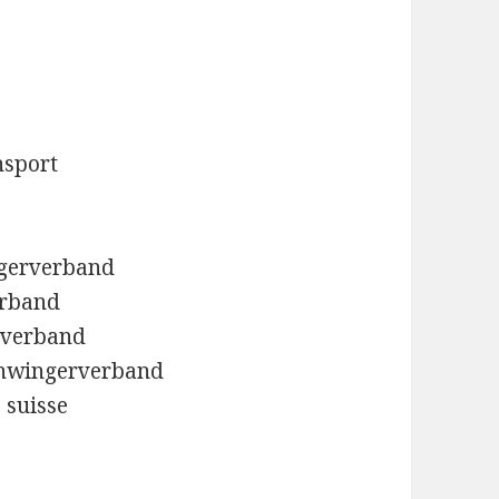
nsport
ngerverband
erband
rverband
chwingerverband
 suisse