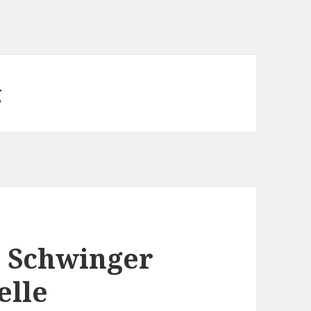
g
r Schwinger
elle