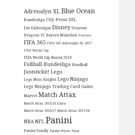
Blue Ocean
Adrenalyn XL
City-Press
DEL
Bundesliga
Disney
Die Eiskönigin
Donruss
Dragons
FC Bayern München
Ferrero
FIFA 365
FIFA 365 Adrenalyn XL 2017
FIFA World Cup
FIFA World Cup Russia 2018
Fußball-Bundesliga
Handball
Juststickit!
Lego
Lego Ninjago
Lego Nexo Knights
Lego Ninjago Trading Card Game
Match Attax
Marvel
Match Attax 2015/16 Extra
Match Attax 2016/17
Match Attax 2017/18
Panini
NBA
NFL
Panini Family
Panini Prizm
Pixar