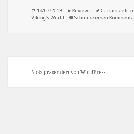
Veröffentlicht
Kategorien
Schlagwörter
14/07/2019
Reviews
Cartamundi
,
c
am
Viking's World
Schreibe einen Kommenta
Stolz präsentiert von WordPress