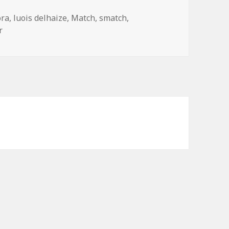
ora
,
luois delhaize
,
Match
,
smatch
,
zu Vorstellung: „Viking’s World“.
r