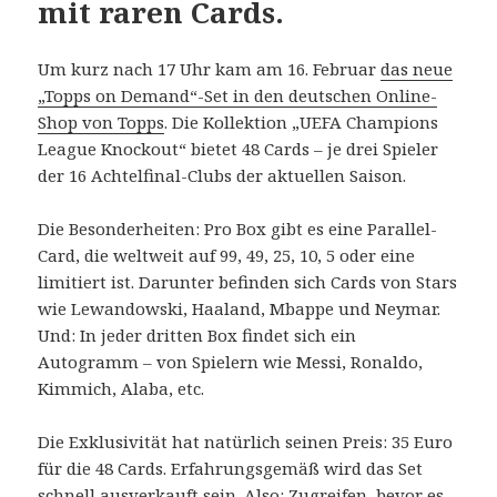
mit raren Cards.
Um kurz nach 17 Uhr kam am 16. Februar
das neue
„Topps on Demand“-Set in den deutschen Online-
Shop von Topps
. Die Kollektion „UEFA Champions
League Knockout“ bietet 48 Cards – je drei Spieler
der 16 Achtelfinal-Clubs der aktuellen Saison.
Die Besonderheiten: Pro Box gibt es eine Parallel-
Card, die weltweit auf 99, 49, 25, 10, 5 oder eine
limitiert ist. Darunter befinden sich Cards von Stars
wie Lewandowski, Haaland, Mbappe und Neymar.
Und: In jeder dritten Box findet sich ein
Autogramm – von Spielern wie Messi, Ronaldo,
Kimmich, Alaba, etc.
Die Exklusivität hat natürlich seinen Preis: 35 Euro
für die 48 Cards. Erfahrungsgemäß wird das Set
schnell ausverkauft sein. Also: Zugreifen, bevor es