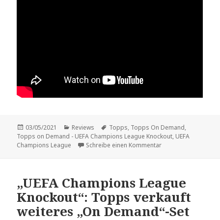
Veröffentlicht
Kategorien
Schlagwörter
03/05/2021
Reviews
Topps
,
Topps On Demand
,
am
Topps on Demand - UEFA Champions League Knockout
,
UEFA
zu Review: „Topps 
Champions League
Schreibe einen Kommentar
„UEFA Champions League
Knockout“: Topps verkauft
weiteres „On Demand“-Set