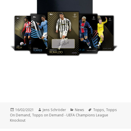
Veröffentlicht
Autor
Kategorien
Schlagwörter
16/02/2021
Jens Schröder
News
Topps
,
Topps
am
On Demand
,
Topps on Demand - UEFA Champions League
Knockout